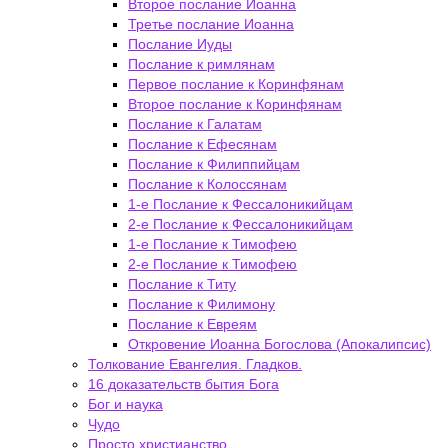
Второе послание Иоанна
Третье послание Иоанна
Послание Иуды
Послание к римлянам
Первое послание к Коринфянам
Второе послание к Коринфянам
Послание к Галатам
Послание к Ефесянам
Послание к Филиппийцам
Послание к Колоссянам
1-е Послание к Фессалоникийцам
2-е Послание к Фессалоникийцам
1-е Послание к Тимофею
2-е Послание к Тимофею
Послание к Титу
Послание к Филимону
Послание к Евреям
Откровение Иоанна Богослова (Апокалипсис)
Толкование Евангелия. Гладков.
16 доказательств бытия Бога
Бог и наука
Чудо
Просто христианство