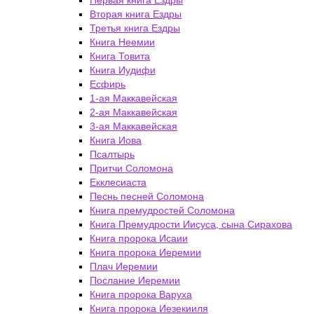
Первая книга Ездры
Вторая книга Ездры
Третья книга Ездры
Книга Неемии
Книга Товита
Книга Иудифи
Есфирь
1-ая Маккавейская
2-ая Маккавейская
3-ая Маккавейская
Книга Иова
Псалтырь
Притчи Соломона
Екклесиаста
Песнь песней Соломона
Книга премудростей Соломона
Книга Премудрости Иисуса, сына Сирахова
Книга пророка Исаии
Книга пророка Иеремии
Плач Иеремии
Послание Иеремии
Книга пророка Варуха
Книга пророка Иезекииля