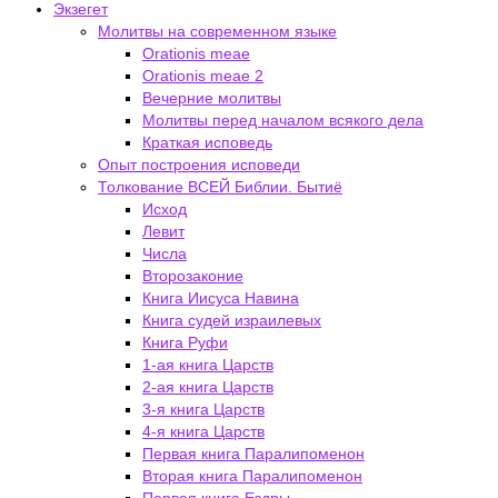
Экзегет
Молитвы на современном языке
Orationis meae
Orationis meae 2
Вечерние молитвы
Молитвы перед началом всякого дела
Краткая исповедь
Опыт построения исповеди
Толкование ВСЕЙ Библии. Бытиё
Исход
Левит
Числа
Второзаконие
Книга Иисуса Навина
Книга судей израилевых
Книга Руфи
1-ая книга Царств
2-ая книга Царств
3-я книга Царств
4-я книга Царств
Первая книга Паралипоменон
Вторая книга Паралипоменон