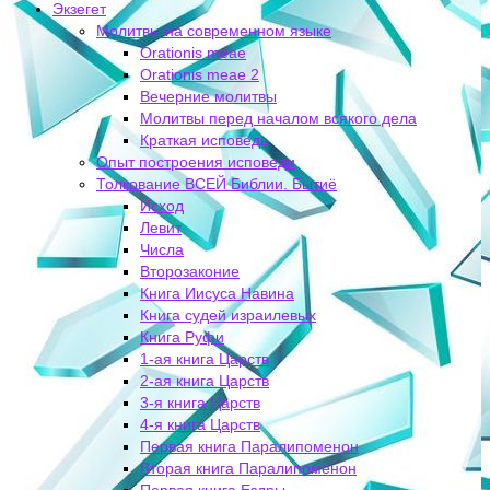
Экзегет
Молитвы на современном языке
Orationis meae
Orationis meae 2
Вечерние молитвы
Молитвы перед началом всякого дела
Краткая исповедь
Опыт построения исповеди
Толкование ВСЕЙ Библии. Бытиё
Исход
Левит
Числа
Второзаконие
Книга Иисуса Навина
Книга судей израилевых
Книга Руфи
1-ая книга Царств
2-ая книга Царств
3-я книга Царств
4-я книга Царств
Первая книга Паралипоменон
Вторая книга Паралипоменон