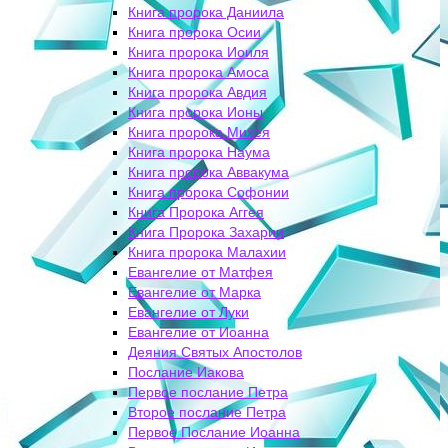
Книга пророка Даниила
Книга пророка Осии
Книга пророка Иоиля
Книга пророка Амоса
Книга пророка Авдия
Книга пророка Ионы
Книга пророка Михея
Книга пророка Наума
Книга пророка Аввакума
Книга пророка Софонии
Книга Пророка Аггея
Книга Пророка Захарии
Книга пророка Малахии
Евангелие от Матфея
Евангелие от Марка
Евангелие от Луки
Евангелие от Иоанна
Деяния Святых Апостолов
Послание Иакова
Первое послание Петра
Второе послание Петра
Первое Послание Иоанна