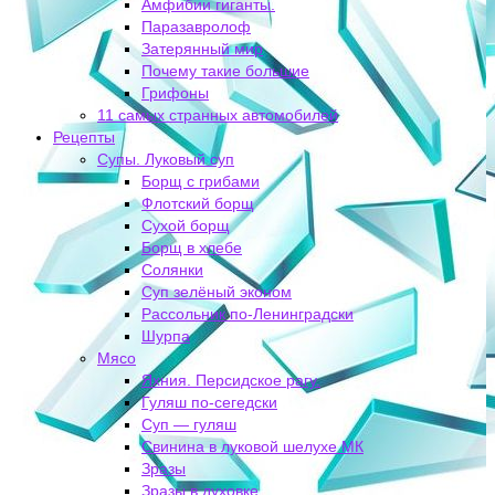
Амфибии гиганты.
Паразавролоф
Затерянный мир
Почему такие большие
Грифоны
11 самых странных автомобилей
Рецепты
Супы. Луковый суп
Борщ с грибами
Флотский борщ
Сухой борщ
Борщ в хлебе
Солянки
Суп зелёный эконом
Рассольник по-Ленинградски
Шурпа
Мясо
Яхния. Персидское рагу.
Гуляш по-сегедски
Суп — гуляш
Свинина в луковой шелухе МК
Зразы
Зразы в духовке