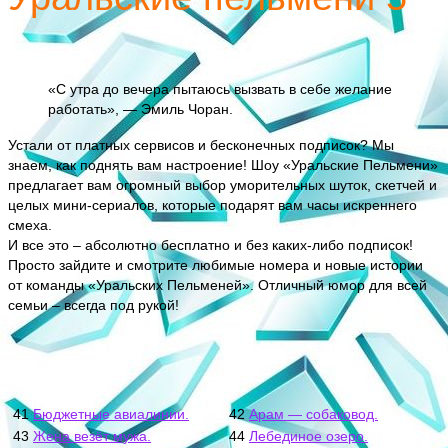
«С утра до вечера пытаюсь вызвать в себе желание
работать», — Эмиль Чоран.
Устали от платных сервисов и бесконечных подписок? Мы
знаем, как поднять вам настроение! Шоу «Уральские Пельмени»
предлагает вам огромный выбор уморительных шуток, скетчей и
целых мини-сериалов, которые подарят вам часы искреннего
смеха.
И все это – абсолютно бесплатно и без каких-либо подписок!
Просто зайдите и смотрите любимые номера и новые истории
от команды «Уральских Пельменей». Отличный юмор для всей
семьи – всегда под рукой!
41
Бюджетные авиалинии.
42
Арам — собаковод.
43
Жена везёт мужа.
44
Лебединое озеро.