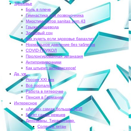
Здоровье
Боль в плече
Гимнастика для позвоночника
Миостимулятор sanitas sem 43
Грыжа пищевода
Здоровый сон
Как худеть если здоровье барахлит
Нормальное давление без таблеток
COVID-ПРИКОЛ
Пролонгированная эвтаназия
Антипрививочники
Как штырит антиваксеров!
Да, уж…
Россия XXI век
Всё пропало!
Работа в пятерочке
Пенсия в Германии
Интересное
«Акула» самая большая АПЛ
Бесят самих немцев
Динозавры. Тираннозавр.
Соляной титан