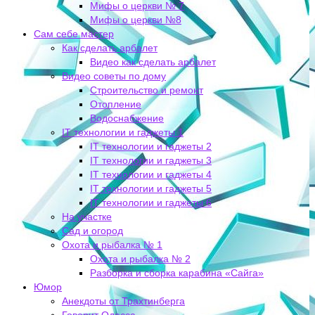
Мифы о церкви № 7
Мифы о церкви №8
Сам себе мастер
Как сделать арбалет
Видео как сделать арбалет
Видео советы по дому
Строительство и ремонт
Отопление
Водоснабжение
IT технологии и гаджеты 1
IT технологии и гаджеты 2
IT технологии и гаджеты 3
IT технологии и гаджеты 4
IT технологии и гаджеты 5
IT технологии и гаджеты 6
На участке
Сад и огород
Охота и рыбалка № 1
Охота и рыбалка № 2
Разборка и сборка карабина «Сайга»
Юмор
Анекдоты от Трахтинберга