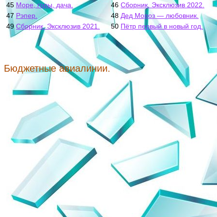
45
Море, горы, дача.
46
Сборник. Эксклюзив 2022.
47
Рэпер.
48
Дед Мороз — любовник.
49
Сборник. Эксклюзив 2021.
50
Пётр первый в новый год.
Бюджетные авиалинии.