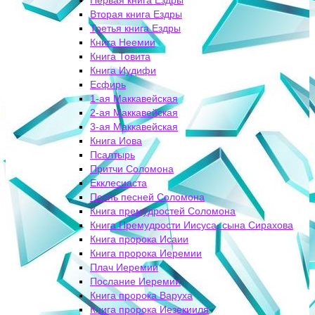
Первая книга Ездры
Вторая книга Ездры
Третья книга Ездры
Книга Неемии
Книга Товита
Книга Иудифи
Есфирь
1-ая Маккавейская
2-ая Маккавейская
3-ая Маккавейская
Книга Иова
Псалтырь
Притчи Соломона
Екклесиаста
Песнь песней Соломона
Книга премудростей Соломона
Книга Премудрости Иисуса, сына Сирахова
Книга пророка Исаии
Книга пророка Иеремии
Плач Иеремии
Послание Иеремии
Книга пророка Варуха
Книга пророка Иезекииля