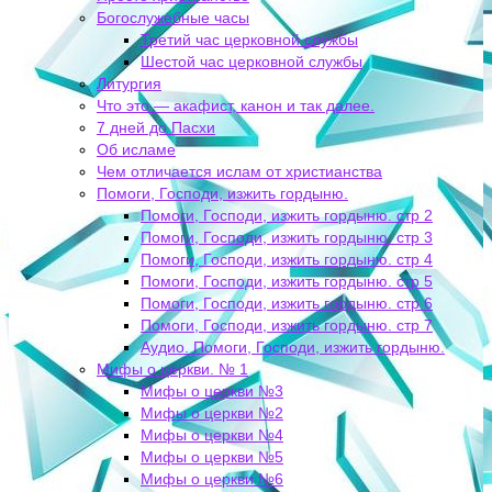
Богослужебные часы
Третий час церковной службы
Шестой час церковной службы
Литургия
Что это — акафист, канон и так далее.
7 дней до Пасхи
Об исламе
Чем отличается ислам от христианства
Помоги, Господи, изжить гордыню.
Помоги, Господи, изжить гордыню. стр 2
Помоги, Господи, изжить гордыню. стр 3
Помоги, Господи, изжить гордыню. стр 4
Помоги, Господи, изжить гордыню. стр 5
Помоги, Господи, изжить гордыню. стр 6
Помоги, Господи, изжить гордыню. стр 7
Аудио. Помоги, Господи, изжить гордыню.
Мифы о церкви. № 1
Мифы о церкви №3
Мифы о церкви №2
Мифы о церкви №4
Мифы о церкви №5
Мифы о церкви №6