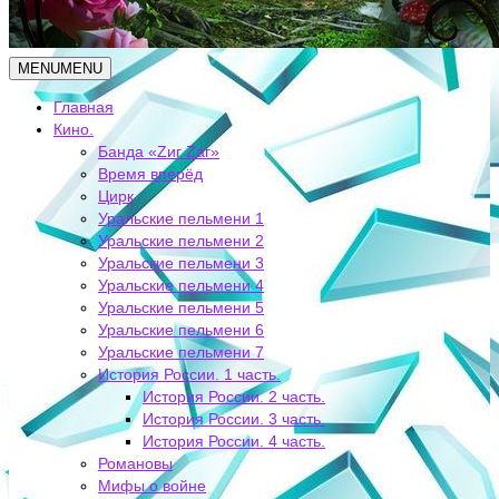
MENU
MENU
Главная
Кино.
Банда «Zиг Zаг»
Время вперёд
Цирк
Уральские пельмени 1
Уральские пельмени 2
Уральские пельмени 3
Уральские пельмени 4
Уральские пельмени 5
Уральские пельмени 6
Уральские пельмени 7
История России. 1 часть.
История России. 2 часть.
История России. 3 часть.
История России. 4 часть.
Романовы
Мифы о войне