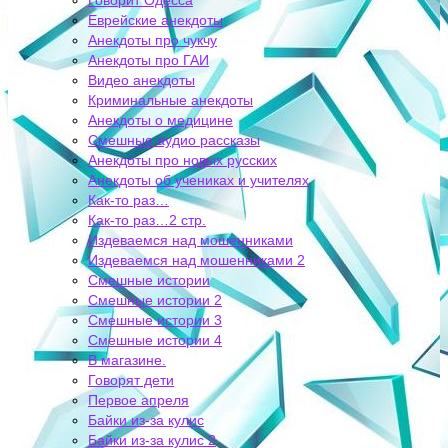
Говорит Одесса
Еврейские анекдоты
Анекдоты про чукчу
Анекдоты про ГАИ
Видео анекдоты
Криминальные анекдоты
Анекдоты о медицине
Смешные аудио рассказы
Анекдоты про новых русских
Анекдоты об учениках и учителях
Как-то раз…
Как-то раз…2 стр.
Издеваемся над мошенниками
Издеваемся над мошенниками 2
Смешные истории
Смешные истории 2
Смешные истории 3
Смешные истории 4
В магазине.
Говорят дети
Первое апреля
Байки из-за кулис
Байки из-за кулис 2