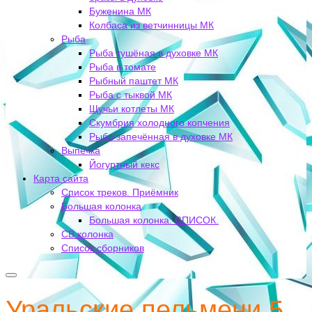
Буженина МК
Колбаса из ветчинницы МК
Рыба
Рыба тушёная в духовке МК
Рыба в томате
Рыбный паштет МК
Рыба с тыквой МК
Щучьи котлеты МК
Скумбрия холодного копчения
Рыба запечённая в духовке МК
Выпечка
Йогуртный кекс
Карта сайта
Список треков. Приёмник
Большая колонка
Большая колонка. СПИСОК.
СВ колонка
Список сборников
Уральские пельмени 5