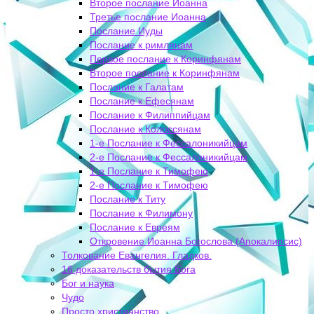
Второе послание Иоанна
Третье послание Иоанна
Послание Иуды
Послание к римлянам
Первое послание к Коринфянам
Второе послание к Коринфянам
Послание к Галатам
Послание к Ефесянам
Послание к Филиппийцам
Послание к Колоссянам
1-е Послание к Фессалоникийцам
2-е Послание к Фессалоникийцам
1-е Послание к Тимофею
2-е Послание к Тимофею
Послание к Титу
Послание к Филимону
Послание к Евреям
Откровение Иоанна Богослова (Апокалипсис)
Толкование Евангелия. Гладков.
16 доказательств бытия Бога
Бог и наука
Чудо
Просто христианство