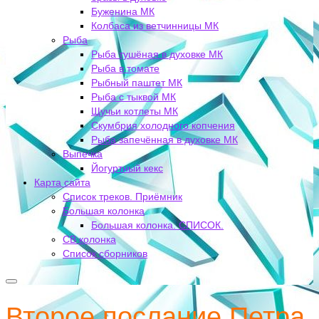
Буженина МК
Колбаса из ветчинницы МК
Рыба
Рыба тушёная в духовке МК
Рыба в томате
Рыбный паштет МК
Рыба с тыквой МК
Щучьи котлеты МК
Скумбрия холодного копчения
Рыба запечённая в духовке МК
Выпечка
Йогуртный кекс
Карта сайта
Список треков. Приёмник
Большая колонка
Большая колонка. СПИСОК.
СВ колонка
Список сборников
Второе послание Петра