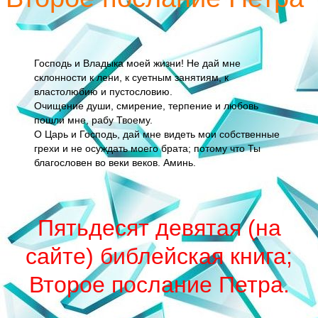
Господь и Владыка моей жизни! Не дай мне
склонности к лени, к суетным занятиям, к
властолюбию и пустословию.
Очищение души, смирение, терпение и любовь
пошли мне, рабу Твоему.
О Царь и Господь, дай мне видеть мои собственные
грехи и не осуждать моего брата; потому что Ты
благословен во веки веков. Аминь.
Пятьдесят девятая (на
сайте) библейская книга;
Второе послание Петра.