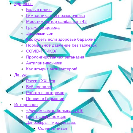
Здоровье
Боль в плече
Гимнастика для позвоночника
Миостимулятор sanitas sem 43
Грыжа пищевода
Здоровый сон
Как худеть если здоровье барахлит
Нормальное давление без таблеток
COVID-ПРИКОЛ
Пролонгированная эвтаназия
Антипрививочники
Как штырит антиваксеров!
Да, уж…
Россия XXI век
Всё пропало!
Работа в пятерочке
Пенсия в Германии
Интересное
«Акула» самая большая АПЛ
Бесят самих немцев
Динозавры. Тираннозавр.
Соляной титан