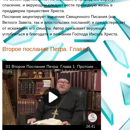
спасение, и верующим следует вести праведную жизнь в
преддверии пришествия Христа.
Послание акцентирует значение Священного Писания (как
Ветхого Завета, так и апостольских посланий) и предостерегает
от искажения его смысла. Автор призывает верующих
углубляться в благодати и познании Господа Иисуса Христа.
Второе послание Петра. Глава 1