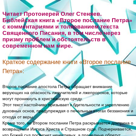
Читает Протоиерей Олег Стеняев.
Библейская книга «Второе послание Петра»
с комментариями и толкованием текста
Священного Писания, в том числе через
призму проблем и обстоятельств в
современном нам мире.
Краткое содержание книги «Второе послание
Петра»:
Второе послание апостола Петра обращает внимание
верующих на опасность лжеучителей и лжепророков, которые
могут проникнуть в христианскую среду.
Этот текст настойчиво призывает к бдительности и укреплению
духовных основ, предупреждая о печальных итогах беззакония и
отхода от веры.
Кроме того, во Втором послании Петра раскрывается доктрина о
возвращении Иисуса Христа и Страшном суде. Подчеркивается,
что Божий суд постигнет нечестивых, а праведные обретут