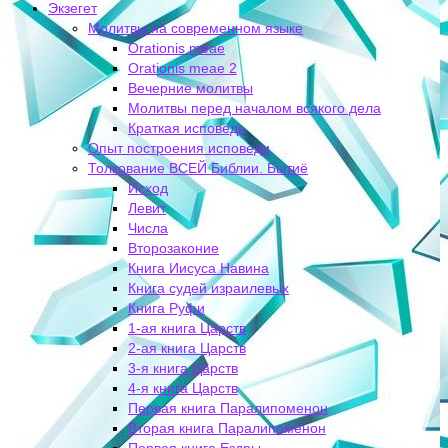
Экзегет
Молитвы на современном языке
Orationis meae
Orationis meae 2
Вечерние молитвы
Молитвы перед началом всякого дела
Краткая исповедь
Опыт построения исповеди
Толкование ВСЕЙ Библии. Бытиё
Исход
Левит
Числа
Второзаконие
Книга Иисуса Навина
Книга судей израилевых
Книга Руфи
1-ая книга Царств
2-ая книга Царств
3-я книга Царств
4-я книга Царств
Первая книга Паралипоменон
Вторая книга Паралипоменон