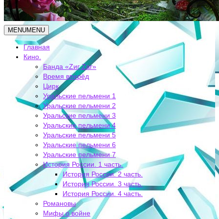
MENU
MENU
Главная
Кино.
Банда «Zиг Zаг»
Время вперёд
Цирк
Уральские пельмени 1
Уральские пельмени 2
Уральские пельмени 3
Уральские пельмени 4
Уральские пельмени 5
Уральские пельмени 6
Уральские пельмени 7
История России. 1 часть.
История России. 2 часть.
История России. 3 часть.
История России. 4 часть.
Романовы
Мифы о войне