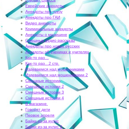
Говорит Одесса
Еврейские анекдоты
Анекдоты про чукчу
Анекдоты про ГАИ
Видео анекдоты
Криминальные анекдоты
Анекдоты о медицине
Смешные аудио рассказы
Анекдоты про новых русских
Анекдоты об учениках и учителях
Как-то раз…
Как-то раз…2 стр.
Издеваемся над мошенниками
Издеваемся над мошенниками 2
Смешные истории
Смешные истории 2
Смешные истории 3
Смешные истории 4
В магазине.
Говорят дети
Первое апреля
Байки из-за кулис
Байки из-за кулис 2