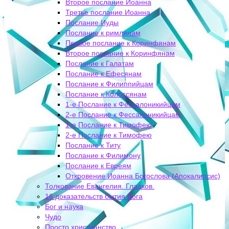
Второе послание Иоанна
Третье послание Иоанна
Послание Иуды
Послание к римлянам
Первое послание к Коринфянам
Второе послание к Коринфянам
Послание к Галатам
Послание к Ефесянам
Послание к Филиппийцам
Послание к Колоссянам
1-е Послание к Фессалоникийцам
2-е Послание к Фессалоникийцам
1-е Послание к Тимофею
2-е Послание к Тимофею
Послание к Титу
Послание к Филимону
Послание к Евреям
Откровение Иоанна Богослова (Апокалипсис)
Толкование Евангелия. Гладков.
16 доказательств бытия Бога
Бог и наука
Чудо
Просто христианство