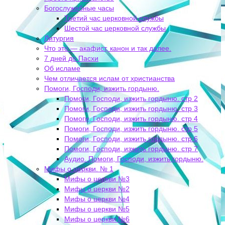
Богослужебные часы
Третий час церковной службы
Шестой час церковной службы
Литургия
Что это — акафист, канон и так далее.
7 дней до Пасхи
Об исламе
Чем отличается ислам от христианства
Помоги, Господи, изжить гордыню.
Помоги, Господи, изжить гордыню. стр 2
Помоги, Господи, изжить гордыню. стр 3
Помоги, Господи, изжить гордыню. стр 4
Помоги, Господи, изжить гордыню. стр 5
Помоги, Господи, изжить гордыню. стр 6
Помоги, Господи, изжить гордыню. стр 7
Аудио. Помоги, Господи, изжить гордыню.
Мифы о церкви. № 1
Мифы о церкви №3
Мифы о церкви №2
Мифы о церкви №4
Мифы о церкви №5
Мифы о церкви №6