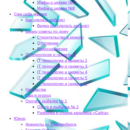
Мифы о церкви № 7
Мифы о церкви №8
Сам себе мастер
Как сделать арбалет
Видео как сделать арбалет
Видео советы по дому
Строительство и ремонт
Отопление
Водоснабжение
IT технологии и гаджеты 1
IT технологии и гаджеты 2
IT технологии и гаджеты 3
IT технологии и гаджеты 4
IT технологии и гаджеты 5
IT технологии и гаджеты 6
На участке
Сад и огород
Охота и рыбалка № 1
Охота и рыбалка № 2
Разборка и сборка карабина «Сайга»
Юмор
Анекдоты от Трахтинберга