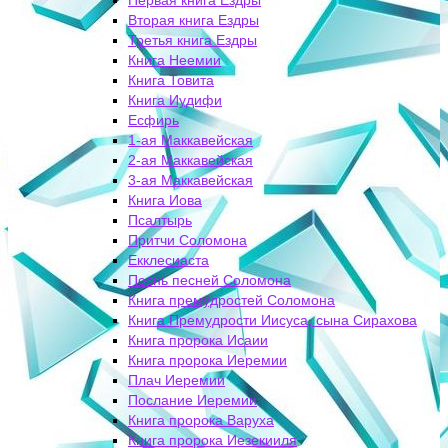
Первая книга Ездры
Вторая книга Ездры
Третья книга Ездры
Книга Неемии
Книга Товита
Книга Иудифи
Есфирь
1-ая Маккавейская
2-ая Маккавейская
3-ая Маккавейская
Книга Иова
Псалтырь
Притчи Соломона
Екклесиаста
Песнь песней Соломона
Книга премудростей Соломона
Книга Премудрости Иисуса, сына Сирахова
Книга пророка Исаии
Книга пророка Иеремии
Плач Иеремии
Послание Иеремии
Книга пророка Варуха
Книга пророка Иезекииля