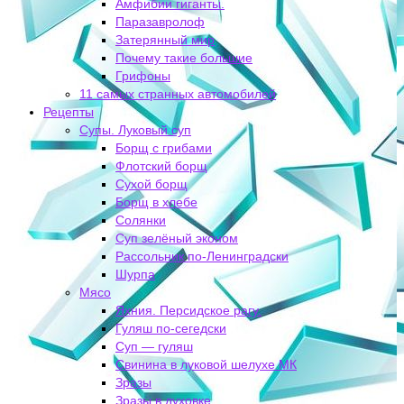
Амфибии гиганты.
Паразавролоф
Затерянный мир
Почему такие большие
Грифоны
11 самых странных автомобилей
Рецепты
Супы. Луковый суп
Борщ с грибами
Флотский борщ
Сухой борщ
Борщ в хлебе
Солянки
Суп зелёный эконом
Рассольник по-Ленинградски
Шурпа
Мясо
Яхния. Персидское рагу.
Гуляш по-сегедски
Суп — гуляш
Свинина в луковой шелухе МК
Зразы
Зразы в духовке