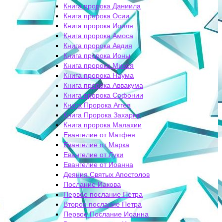
Книга пророка Даниила
Книга пророка Осии
Книга пророка Иоиля
Книга пророка Амоса
Книга пророка Авдия
Книга пророка Ионы
Книга пророка Михея
Книга пророка Наума
Книга пророка Аввакума
Книга пророка Софонии
Книга Пророка Аггея
Книга Пророка Захарии
Книга пророка Малахии
Евангелие от Матфея
Евангелие от Марка
Евангелие от Луки
Евангелие от Иоанна
Деяния Святых Апостолов
Послание Иакова
Первое послание Петра
Второе послание Петра
Первое Послание Иоанна