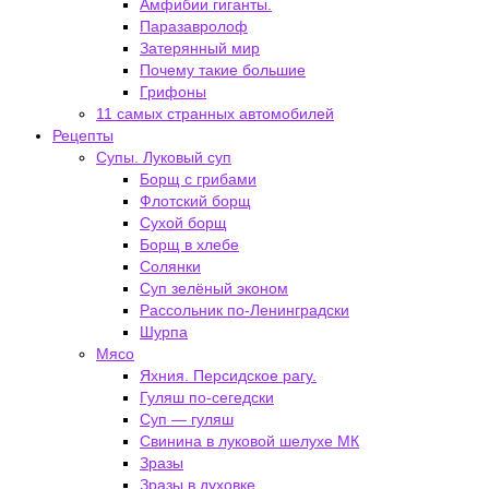
Амфибии гиганты.
Паразавролоф
Затерянный мир
Почему такие большие
Грифоны
11 самых странных автомобилей
Рецепты
Супы. Луковый суп
Борщ с грибами
Флотский борщ
Сухой борщ
Борщ в хлебе
Солянки
Суп зелёный эконом
Рассольник по-Ленинградски
Шурпа
Мясо
Яхния. Персидское рагу.
Гуляш по-сегедски
Суп — гуляш
Свинина в луковой шелухе МК
Зразы
Зразы в духовке