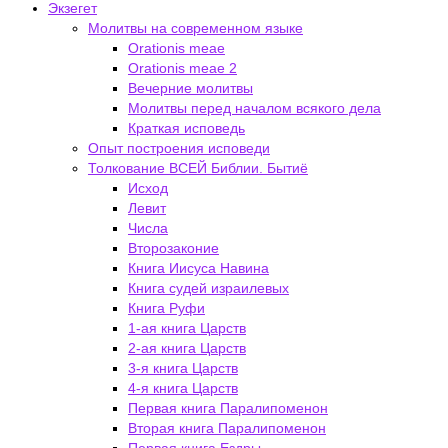
Экзегет
Молитвы на современном языке
Orationis meae
Orationis meae 2
Вечерние молитвы
Молитвы перед началом всякого дела
Краткая исповедь
Опыт построения исповеди
Толкование ВСЕЙ Библии. Бытиё
Исход
Левит
Числа
Второзаконие
Книга Иисуса Навина
Книга судей израилевых
Книга Руфи
1-ая книга Царств
2-ая книга Царств
3-я книга Царств
4-я книга Царств
Первая книга Паралипоменон
Вторая книга Паралипоменон