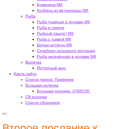
Буженина МК
Колбаса из ветчинницы МК
Рыба
Рыба тушёная в духовке МК
Рыба в томате
Рыбный паштет МК
Рыба с тыквой МК
Щучьи котлеты МК
Скумбрия холодного копчения
Рыба запечённая в духовке МК
Выпечка
Йогуртный кекс
Карта сайта
Список треков. Приёмник
Большая колонка
Большая колонка. СПИСОК.
СВ колонка
Список сборников
Второе послание к