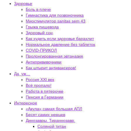
Здоровье
Боль в плече
Гимнастика для позвоночника
Миостимулятор sanitas sem 43
Грыжа пищевода
Здоровый сон
Как худеть если здоровье барахлит
Нормальное давление без таблеток
COVID-ПРИКОЛ
Пролонгированная эвтаназия
Антипрививочники
Как штырит антиваксеров!
Да, уж…
Россия XXI век
Всё пропало!
Работа в пятерочке
Пенсия в Германии
Интересное
«Акула» самая большая АПЛ
Бесят самих немцев
Динозавры. Тираннозавр.
Соляной титан