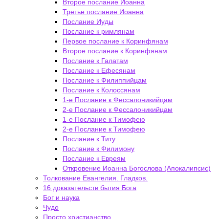
Второе послание Иоанна
Третье послание Иоанна
Послание Иуды
Послание к римлянам
Первое послание к Коринфянам
Второе послание к Коринфянам
Послание к Галатам
Послание к Ефесянам
Послание к Филиппийцам
Послание к Колоссянам
1-е Послание к Фессалоникийцам
2-е Послание к Фессалоникийцам
1-е Послание к Тимофею
2-е Послание к Тимофею
Послание к Титу
Послание к Филимону
Послание к Евреям
Откровение Иоанна Богослова (Апокалипсис)
Толкование Евангелия. Гладков.
16 доказательств бытия Бога
Бог и наука
Чудо
Просто христианство