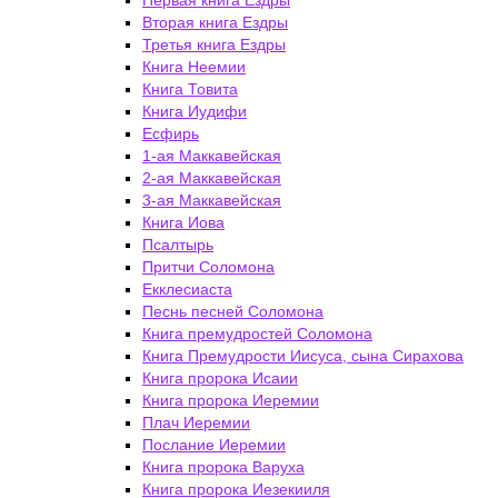
Первая книга Ездры
Вторая книга Ездры
Третья книга Ездры
Книга Неемии
Книга Товита
Книга Иудифи
Есфирь
1-ая Маккавейская
2-ая Маккавейская
3-ая Маккавейская
Книга Иова
Псалтырь
Притчи Соломона
Екклесиаста
Песнь песней Соломона
Книга премудростей Соломона
Книга Премудрости Иисуса, сына Сирахова
Книга пророка Исаии
Книга пророка Иеремии
Плач Иеремии
Послание Иеремии
Книга пророка Варуха
Книга пророка Иезекииля