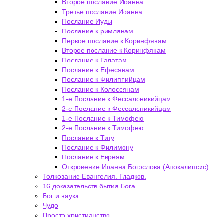
Второе послание Иоанна
Третье послание Иоанна
Послание Иуды
Послание к римлянам
Первое послание к Коринфянам
Второе послание к Коринфянам
Послание к Галатам
Послание к Ефесянам
Послание к Филиппийцам
Послание к Колоссянам
1-е Послание к Фессалоникийцам
2-е Послание к Фессалоникийцам
1-е Послание к Тимофею
2-е Послание к Тимофею
Послание к Титу
Послание к Филимону
Послание к Евреям
Откровение Иоанна Богослова (Апокалипсис)
Толкование Евангелия. Гладков.
16 доказательств бытия Бога
Бог и наука
Чудо
Просто христианство