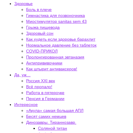
Здоровье
Боль в плече
Гимнастика для позвоночника
Миостимулятор sanitas sem 43
Грыжа пищевода
Здоровый сон
Как худеть если здоровье барахлит
Нормальное давление без таблеток
COVID-ПРИКОЛ
Пролонгированная эвтаназия
Антипрививочники
Как штырит антиваксеров!
Да, уж…
Россия XXI век
Всё пропало!
Работа в пятерочке
Пенсия в Германии
Интересное
«Акула» самая большая АПЛ
Бесят самих немцев
Динозавры. Тираннозавр.
Соляной титан