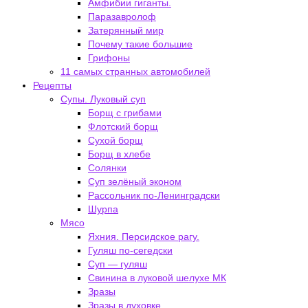
Амфибии гиганты.
Паразавролоф
Затерянный мир
Почему такие большие
Грифоны
11 самых странных автомобилей
Рецепты
Супы. Луковый суп
Борщ с грибами
Флотский борщ
Сухой борщ
Борщ в хлебе
Солянки
Суп зелёный эконом
Рассольник по-Ленинградски
Шурпа
Мясо
Яхния. Персидское рагу.
Гуляш по-сегедски
Суп — гуляш
Свинина в луковой шелухе МК
Зразы
Зразы в духовке