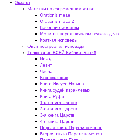
Экзегет
Молитвы на современном языке
Orationis meae
Orationis meae 2
Вечерние молитвы
Молитвы перед началом всякого дела
Краткая исповедь
Опыт построения исповеди
Толкование ВСЕЙ Библии. Бытиё
Исход
Левит
Числа
Второзаконие
Книга Иисуса Навина
Книга судей израилевых
Книга Руфи
1-ая книга Царств
2-ая книга Царств
3-я книга Царств
4-я книга Царств
Первая книга Паралипоменон
Вторая книга Паралипоменон