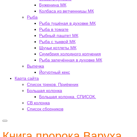
Буженина МК
Колбаса из ветчинницы МК
Рыба
Рыба тушёная в духовке МК
Рыба в томате
Рыбный паштет МК
Рыба с тыквой МК
Щучьи котлеты МК
Скумбрия холодного копчения
Рыба запечённая в духовке МК
Выпечка
Йогуртный кекс
Карта сайта
Список треков. Приёмник
Большая колонка
Большая колонка. СПИСОК.
СВ колонка
Список сборников
Книга пророка Варуха