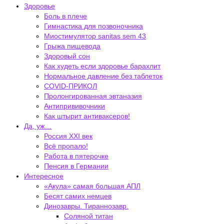
Здоровье
Боль в плече
Гимнастика для позвоночника
Миостимулятор sanitas sem 43
Грыжа пищевода
Здоровый сон
Как худеть если здоровье барахлит
Нормальное давление без таблеток
COVID-ПРИКОЛ
Пролонгированная эвтаназия
Антипрививочники
Как штырит антиваксеров!
Да, уж…
Россия XXI век
Всё пропало!
Работа в пятерочке
Пенсия в Германии
Интересное
«Акула» самая большая АПЛ
Бесят самих немцев
Динозавры. Тираннозавр.
Соляной титан