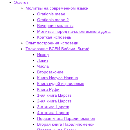
Экзегет
Молитвы на современном языке
Orationis meae
Orationis meae 2
Вечерние молитвы
Молитвы перед началом всякого дела
Краткая исповедь
Опыт построения исповеди
Толкование ВСЕЙ Библии. Бытиё
Исход
Левит
Числа
Второзаконие
Книга Иисуса Навина
Книга судей израилевых
Книга Руфи
1-ая книга Царств
2-ая книга Царств
3-я книга Царств
4-я книга Царств
Первая книга Паралипоменон
Вторая книга Паралипоменон