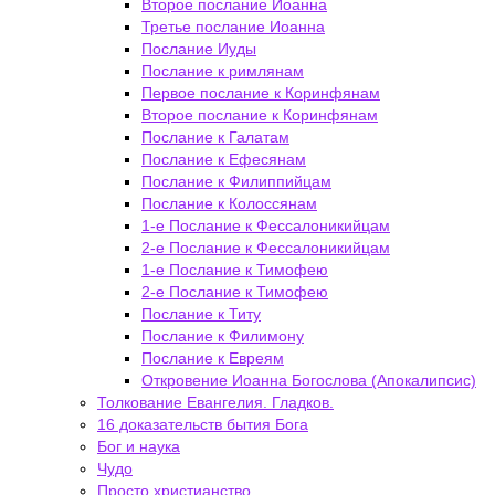
Второе послание Иоанна
Третье послание Иоанна
Послание Иуды
Послание к римлянам
Первое послание к Коринфянам
Второе послание к Коринфянам
Послание к Галатам
Послание к Ефесянам
Послание к Филиппийцам
Послание к Колоссянам
1-е Послание к Фессалоникийцам
2-е Послание к Фессалоникийцам
1-е Послание к Тимофею
2-е Послание к Тимофею
Послание к Титу
Послание к Филимону
Послание к Евреям
Откровение Иоанна Богослова (Апокалипсис)
Толкование Евангелия. Гладков.
16 доказательств бытия Бога
Бог и наука
Чудо
Просто христианство