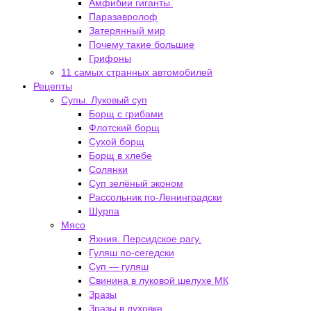
Амфибии гиганты.
Паразавролоф
Затерянный мир
Почему такие большие
Грифоны
11 самых странных автомобилей
Рецепты
Супы. Луковый суп
Борщ с грибами
Флотский борщ
Сухой борщ
Борщ в хлебе
Солянки
Суп зелёный эконом
Рассольник по-Ленинградски
Шурпа
Мясо
Яхния. Персидское рагу.
Гуляш по-сегедски
Суп — гуляш
Свинина в луковой шелухе МК
Зразы
Зразы в духовке