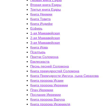
Первая книга Ездры
Вторая книга Ездры
Третья книга Ездры
Книга Неемии
Книга Товита
Книга Иудифи
Есфирь
1-ая Маккавейская
2-ая Маккавейская
3-ая Маккавейская
Книга Иова
Псалтырь
Притчи Соломона
Екклесиаста
Песнь песней Соломона
Книга премудростей Соломона
Книга Премудрости Иисуса, сына Сирахова
Книга пророка Исаии
Книга пророка Иеремии
Плач Иеремии
Послание Иеремии
Книга пророка Варуха
Книга пророка Иезекииля