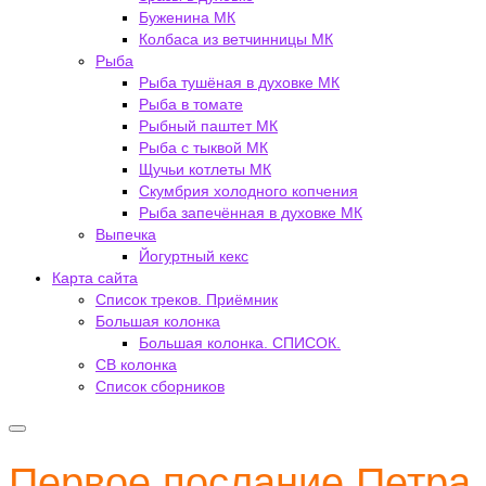
Буженина МК
Колбаса из ветчинницы МК
Рыба
Рыба тушёная в духовке МК
Рыба в томате
Рыбный паштет МК
Рыба с тыквой МК
Щучьи котлеты МК
Скумбрия холодного копчения
Рыба запечённая в духовке МК
Выпечка
Йогуртный кекс
Карта сайта
Список треков. Приёмник
Большая колонка
Большая колонка. СПИСОК.
СВ колонка
Список сборников
Первое послание Петра